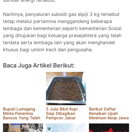
sumber energi tersebut.
Nantinya, penyaluran subsidi gas elpiji 3 kg tersebut
tetap melalui pertamina menggandeng beberapa
lembaga dan kementerian seperti kementerian Sosial
yang ditujukan bagi keluarga prasejahtera yang telah
terdata serta lembaga lain yang akan menghandel
khusus bagi umkm kecil dan pengusaha.
Bagikan Ke Facebook
Bagikan ke WhatsApp
Salin Link Artikel
Twitter
Pinterest
More
Baca Juga Artikel Berikut:
Bupati Lumajang
5 Juta Bibit Kopi
Berikut Daftar