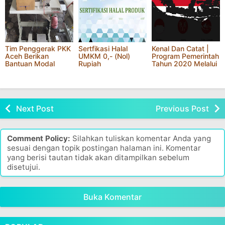
Minta Penerima
Siap Dibagikan
Kenaikan Upah
Bansos Yang Telah
Pemprov Jabar
Minimum Kerja Jawa
Mampu, Laporkan...
Timur Tahun 2022
Tim Penggerak PKK
Sertfikasi Halal
Kenal Dan Catat |
Aceh Berikan
UMKM 0,- (Nol)
Program Pemerintah
Bantuan Modal
Rupiah
Tahun 2020 Melalui
Usaha
Kementerian
Next Post
Previous Post
Comment Policy:
Silahkan tuliskan komentar Anda yang
sesuai dengan topik postingan halaman ini. Komentar
yang berisi tautan tidak akan ditampilkan sebelum
disetujui.