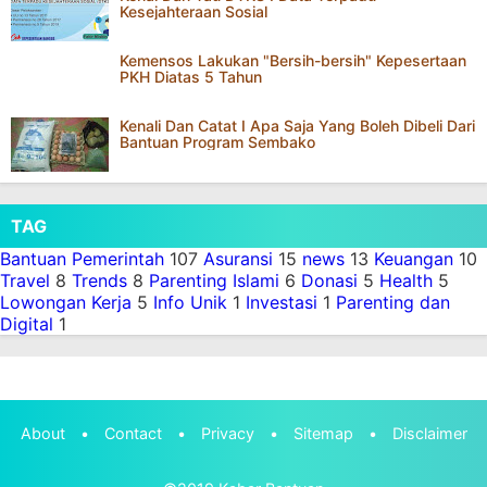
Cara Aktivasi Bantuan KIP | Program Indonesia
Pintar Kemendikbud Tahun 2020
Kenal Dan Tau DTKS I Data Terpadu
Kesejahteraan Sosial
Kemensos Lakukan "Bersih-bersih" Kepesertaan
PKH Diatas 5 Tahun
Kenali Dan Catat I Apa Saja Yang Boleh Dibeli Dari
Bantuan Program Sembako
TAG
Bantuan Pemerintah
107
Asuransi
15
news
13
Keuangan
10
Travel
8
Trends
8
Parenting Islami
6
Donasi
5
Health
5
Lowongan Kerja
5
Info Unik
1
Investasi
1
Parenting dan
Digital
1