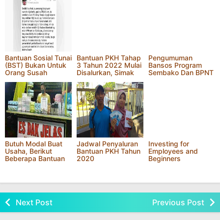
Bantuan Sosial Tunai
Bantuan PKH Tahap
Pengumuman
(BST) Bukan Untuk
3 Tahun 2022 Mulai
Bansos Program
Orang Susah
Disalurkan, Simak
Sembako Dan BPNT
Cara
Tunai Kemensos
Pengambilannya
Hari Ini | Desember
Berikut Ini
2021
Butuh Modal Buat
Jadwal Penyaluran
Investing for
Usaha, Berikut
Bantuan PKH Tahun
Employees and
Beberapa Bantuan
2020
Beginners
Untuk UMKM Tahun
2021
Next Post
Previous Post