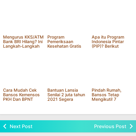
Mengurus KKS/ATM
Program
Apa itu Program
Bank BRI Hilang? Ini
Pemeriksaan
Indonesia Pintar
Langkah-Langkah
Kesehatan Gratis
(PIP)? Berikut
Tahun 2025
2025, Inisiatif
Penjelasannya!
Presiden Prabowo
untuk Meningkatkan
Kualitas Hidup
Masyarakat
Cara Mudah Cek
Bantuan Lansia
Pindah Rumah,
Bansos Kemensos
Senilai 2 juta tahun
Bansos Tetap
PKH Dan BPNT
2021 Segera
Mengikuti! 7
Tahap 1
Disalurkan, Cek
Langkah Mudah
Syarat Dan
Mengupdate Data
Ketentuannya
DTKS
Next Post
Previous Post